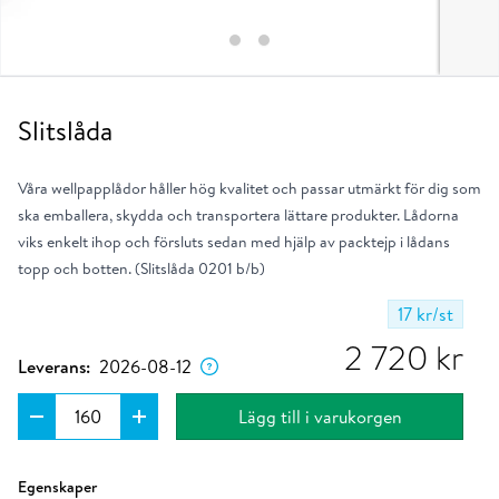
Slitslåda
Våra wellpapplådor håller hög kvalitet och passar utmärkt för dig som
ska emballera, skydda och transportera lättare produkter. Lådorna
viks enkelt ihop och försluts sedan med hjälp av packtejp i lådans
topp och botten. (Slitslåda 0201 b/b)
17 kr
/st
Dagen då produkten förväntas lämna vårt
lager om du placerar ordern nu.
2 720
kr
Leverans:
2026-08-12
Lägg till i varukorgen
Ungefärlig klimatpåverkan per enhet i kg.
Läs mer
Egenskaper