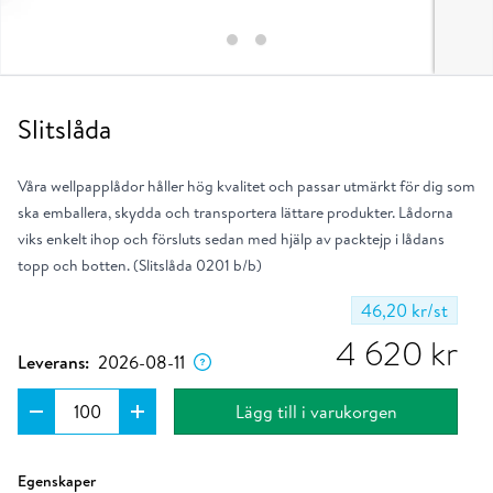
Slitslåda
Våra wellpapplådor håller hög kvalitet och passar utmärkt för dig som
ska emballera, skydda och transportera lättare produkter. Lådorna
viks enkelt ihop och försluts sedan med hjälp av packtejp i lådans
topp och botten. (Slitslåda 0201 b/b)
46,20 kr
/st
Dagen då produkten förväntas lämna vårt
lager om du placerar ordern nu.
4 620
kr
Leverans:
2026-08-11
Lägg till i varukorgen
Ungefärlig klimatpåverkan per enhet i kg.
Läs mer
Egenskaper