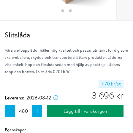
Slitslåda
Våra wellpapplådor håller hög kvalitet och passar utmärkt för dig som
ska emballera, skydda och transportera lättare produkter. Lådorna
viks enkelt ihop och försluts sedan med hjälp av packtejp i lådans
topp och botten. (Slitslåda 0201 b/b)
7,70 kr
/st
Dagen då produkten förväntas lämna vårt
lager om du placerar ordern nu.
3 696
kr
Leverans:
2026-08-12
Lägg till i varukorgen
Ungefärlig klimatpåverkan per enhet i kg.
Läs mer
Egenskaper