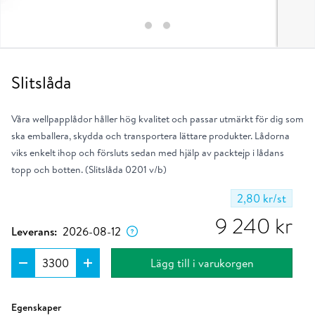
Slitslåda
Våra wellpapplådor håller hög kvalitet och passar utmärkt för dig som
ska emballera, skydda och transportera lättare produkter. Lådorna
viks enkelt ihop och försluts sedan med hjälp av packtejp i lådans
topp och botten. (Slitslåda 0201 v/b)
2,80 kr
/st
Dagen då produkten förväntas lämna vårt
lager om du placerar ordern nu.
9 240
kr
Leverans:
2026-08-12
Lägg till i varukorgen
Ungefärlig klimatpåverkan per enhet i kg.
Läs mer
Egenskaper