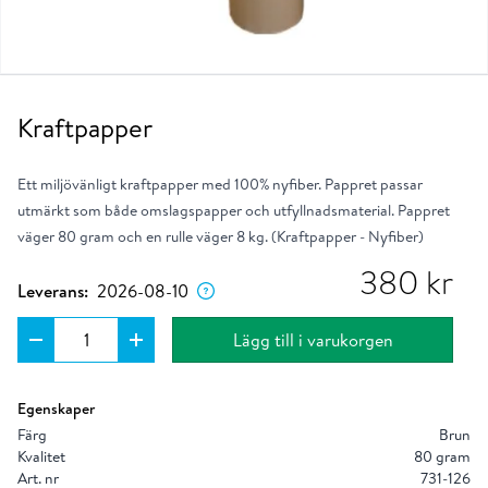
Kraftpapper
Ett miljövänligt kraftpapper med 100% nyfiber. Pappret passar
utmärkt som både omslagspapper och utfyllnadsmaterial. Pappret
väger 80 gram och en rulle väger 8 kg. (Kraftpapper - Nyfiber)
Dagen då produkten förväntas lämna vårt
lager om du placerar ordern nu.
380
kr
Leverans:
2026-08-10
Lägg till i varukorgen
Egenskaper
Färg
Brun
Kvalitet
80 gram
Art. nr
731-126