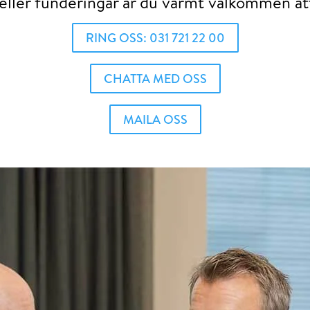
eller funderingar är du varmt välkommen at
RING OSS: 031 721 22 00
CHATTA MED OSS
MAILA OSS