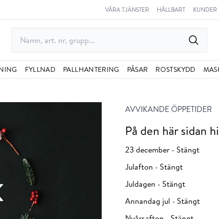
VÅRA TJÄNSTER
HÅLLBART
KUNDER
NING
FYLLNAD
PALLHANTERING
PÅSAR
ROSTSKYDD
MAS
AVVIKANDE ÖPPETIDER
På den här sidan hi
23 december - Stängt
Julafton - Stängt
Juldagen - Stängt
Annandag jul - Stängt
Nyårsafton - Stängt