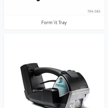
794-583
Form´it Tray