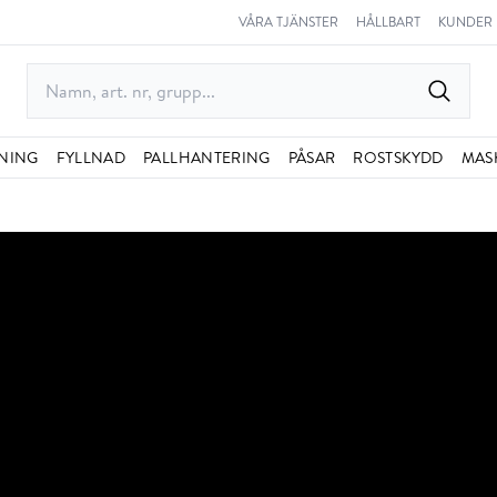
VÅRA TJÄNSTER
HÅLLBART
KUNDER
NING
FYLLNAD
PALLHANTERING
PÅSAR
ROSTSKYDD
MAS