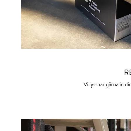
R
Vi lyssnar gärna in di