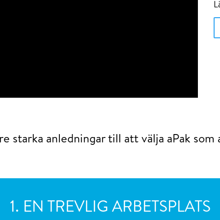
L
tre starka anledningar till att välja aPak som 
1. EN TREVLIG ARBETSPLATS