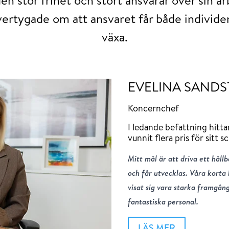
vertygade om att ansvaret får både individe
växa.
EVELINA SAND
Koncernchef
I ledande befattning hitt
vunnit flera pris för sitt 
Mitt mål är att driva ett håll
och får utvecklas. Våra korta
visat sig vara starka framgån
fantastiska personal.
LÄS MER