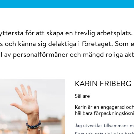
yttersta för att skapa en trevlig arbetsplats. V
s och känna sig delaktiga i företaget. Som e
el av personalförmåner och mängd roliga akti
KARIN FRIBERG
Säljare
Karin är en engagerad och
hållbara förpackningslösn
Jag utvecklas tillsammans m
Kort och gott skulle jag besk