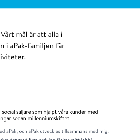
årt mål är att alla i
n i aPak-familjen får
viteter.
 social säljare som hjälpt våra kunder med
ingar sedan millenniumskiftet.
ed aPak, och aPak utvecklas tillsammans med mig.
riva det med fyra ord: jag älskar mitt jobb!