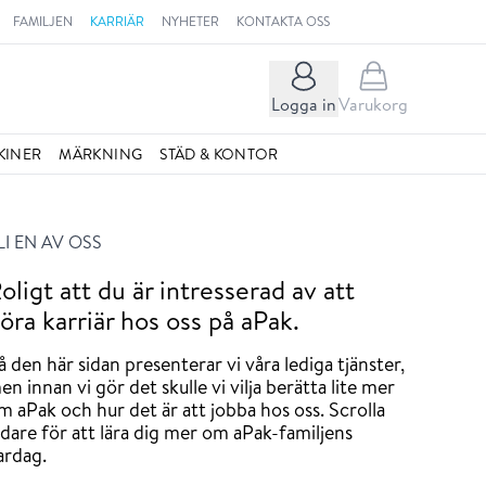
FAMILJEN
KARRIÄR
NYHETER
KONTAKTA OSS
Logga in
Varukorg
KINER
MÄRKNING
STÄD & KONTOR
LI EN AV OSS
oligt att du är intresserad av att
öra karriär hos oss på aPak.
å den här sidan presenterar vi våra lediga tjänster,
en innan vi gör det skulle vi vilja berätta lite mer
m aPak och hur det är att jobba hos oss. Scrolla
idare för att lära dig mer om aPak-familjens
ardag.