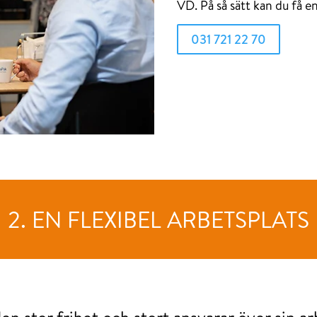
VD. På så sätt kan du få en
031 721 22 70
2. EN FLEXIBEL ARBETSPLATS
den stor frihet och stort ansvarar över sin ar