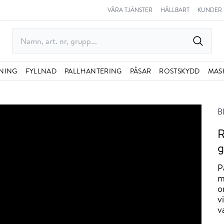
VÅRA TJÄNSTER
HÅLLBART
KUNDER
NING
FYLLNAD
PALLHANTERING
PÅSAR
ROSTSKYDD
MAS
B
R
g
P
m
o
v
v