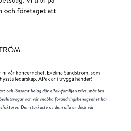
n och företaget att
STRÖM
ar ni vår koncernchef, Evelina Sandström, som
schyssta ledarskap. APak är i trygga händer!
bart och lönsamt bolag där aPak-familjen trivs, mår bra
 beslutsvägar och vår snabba förändringsbenägenhet har
gsfaktorer. Den starkaste av dem alla är dock vår