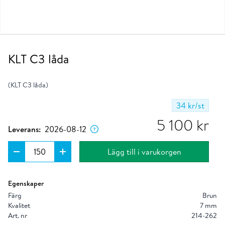
KLT C3 låda
(KLT C3 låda)
34 kr
/st
Dagen då produkten förväntas lämna vårt
lager om du placerar ordern nu.
5 100
kr
Leverans:
2026-08-12
Lägg till i varukorgen
Egenskaper
Färg
Brun
Kvalitet
7 mm
Art. nr
214-262