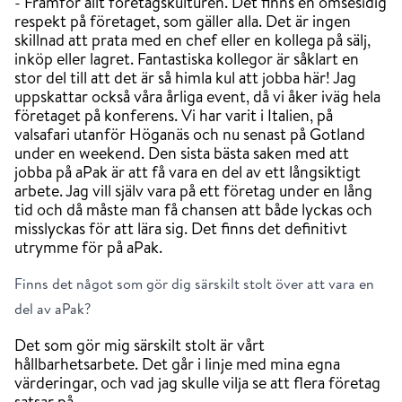
- Framför allt företagskulturen. Det finns en ömsesidig
respekt på företaget, som gäller alla. Det är ingen
skillnad att prata med en chef eller en kollega på sälj,
inköp eller lagret. Fantastiska kollegor är såklart en
stor del till att det är så himla kul att jobba här! Jag
uppskattar också våra årliga event, då vi åker iväg hela
företaget på konferens. Vi har varit i Italien, på
valsafari utanför Höganäs och nu senast på Gotland
under en weekend. Den sista bästa saken med att
jobba på aPak är att få vara en del av ett långsiktigt
arbete. Jag vill själv vara på ett företag under en lång
tid och då måste man få chansen att både lyckas och
misslyckas för att lära sig. Det finns det definitivt
utrymme för på aPak.
Finns det något som gör dig särskilt stolt över att vara en
del av aPak?
Det som gör mig särskilt stolt är vårt
hållbarhetsarbete. Det går i linje med mina egna
värderingar, och vad jag skulle vilja se att flera företag
satsar på.