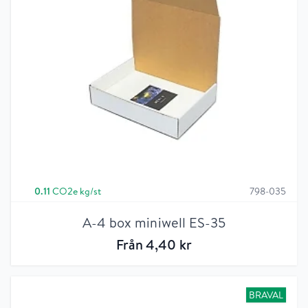
0.11
CO2e kg/st
798-035
A-4 box miniwell ES-35
Från
4
,40
kr
BRAVAL