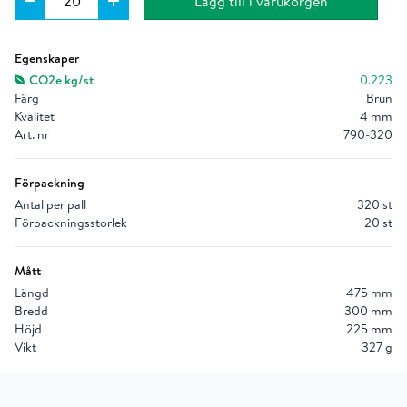
Lägg till i varukorgen
Ungefärlig klimatpåverkan per enhet i kg.
Läs mer
Egenskaper
CO2e kg/st
0.223
Färg
Brun
Kvalitet
4 mm
Art. nr
790-320
Förpackning
Antal per pall
320 st
Förpackningsstorlek
20 st
Mått
Längd
475 mm
Bredd
300 mm
Höjd
225 mm
Vikt
327 g