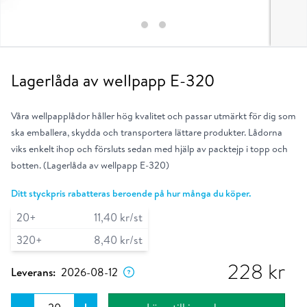
Lagerlåda av wellpapp E-320
Våra wellpapplådor håller hög kvalitet och passar utmärkt för dig som
ska emballera, skydda och transportera lättare produkter. Lådorna
viks enkelt ihop och försluts sedan med hjälp av packtejp i topp och
botten. (Lagerlåda av wellpapp E-320)
Ditt styckpris rabatteras beroende på hur många du köper.
20
+
11
,40
kr
/st
320
+
8
,40
kr
/st
Dagen då produkten förväntas lämna vårt
lager om du placerar ordern nu.
228
kr
Leverans:
2026-08-12