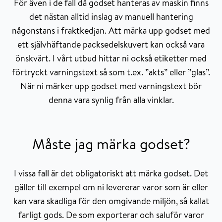
För även i de fall då godset hanteras av maskin finns
det nästan alltid inslag av manuell hantering
någonstans i fraktkedjan. Att märka upp godset med
ett självhäftande packsedelskuvert kan också vara
önskvärt. I vårt utbud hittar ni också etiketter med
förtryckt varningstext så som t.ex. ”akts” eller ”glas”.
När ni märker upp godset med varningstext bör
denna vara synlig från alla vinklar.
Måste jag märka godset?
I vissa fall är det obligatoriskt att märka godset. Det
gäller till exempel om ni levererar varor som är eller
kan vara skadliga för den omgivande miljön, så kallat
farligt gods. De som exporterar och saluför varor