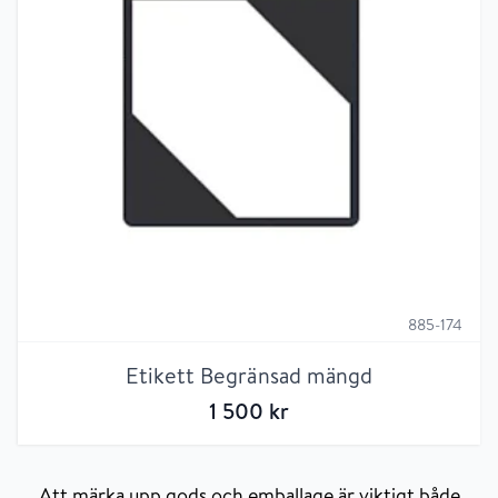
885-174
Etikett Begränsad mängd
1 500
kr
Att märka upp gods och emballage är viktigt både