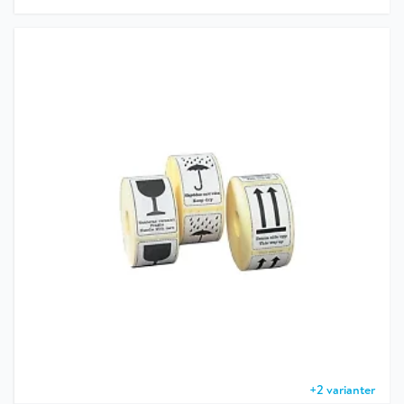
+
2
varianter