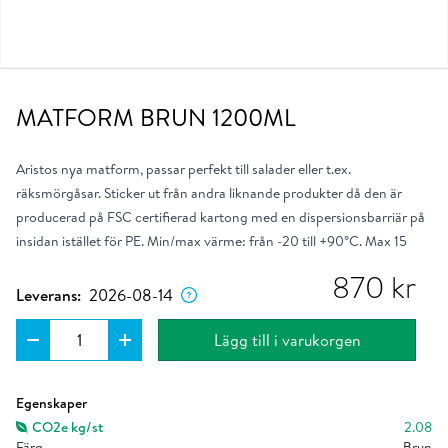
MATFORM BRUN 1200ML
Aristos nya matform, passar perfekt till salader eller t.ex.
räksmörgåsar. Sticker ut från andra liknande produkter då den är
producerad på FSC certifierad kartong med en dispersionsbarriär på
insidan istället för PE. Min/max värme: från -20 till +90°C. Max 15
Dagen då produkten förväntas lämna vårt
min i +90°C.
lager om du placerar ordern nu.
870
kr
Leverans:
2026-08-14
Lägg till i varukorgen
Ungefärlig klimatpåverkan per enhet i kg.
Läs mer
Egenskaper
CO2e kg/st
2.08
Färg
Brun