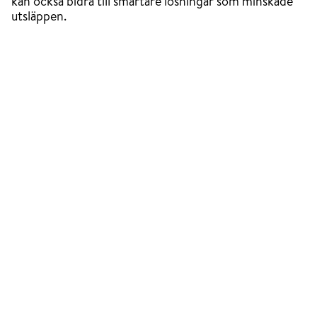
kan också bidra till smartare lösningar som minskade
utsläppen.