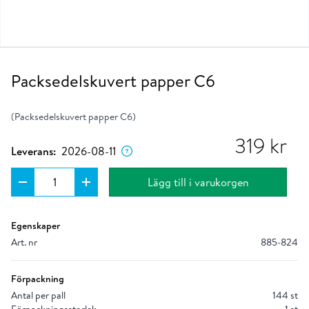
Packsedelskuvert papper C6
(Packsedelskuvert papper C6)
Dagen då produkten förväntas lämna vårt
lager om du placerar ordern nu.
319
kr
Leverans:
2026-08-11
Lägg till i varukorgen
Egenskaper
Art. nr
885-824
Förpackning
Antal per pall
144 st