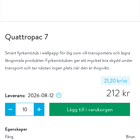
Quattropac 7
Smart fyrkantstub i wellpapp för dig som vill transportera och lagra
långsmala produkter. Fyrkantstuben ger att mycket bra skydd under
transport och tar nästan ingen plats när den är ihopvikt.
21,20 kr
/st
Dagen då produkten förväntas lämna vårt
lager om du placerar ordern nu.
212
kr
Leverans:
2026-08-12
Lägg till i varukorgen
Egenskaper
Färg
Brun