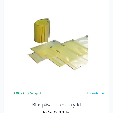
0.002
CO2e kg/st
+
5
varianter
Blixtpåsar - Rostskydd
Från
0
,99
kr