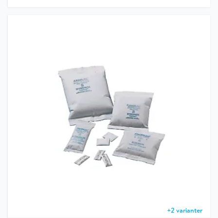
+
2
varianter