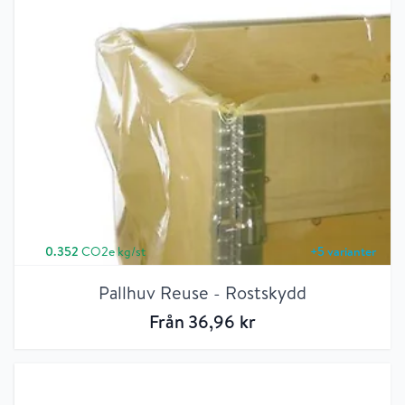
0.352
CO2e kg/st
+
5
varianter
Pallhuv Reuse - Rostskydd
Från
36
,96
kr