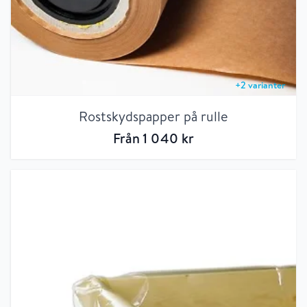
+
2
varianter
Rostskydspapper på rulle
Från
1 040
kr