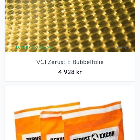
17.908
CO2e kg/st
743-512
VCI Zerust E Bubbelfolie
4 928
kr