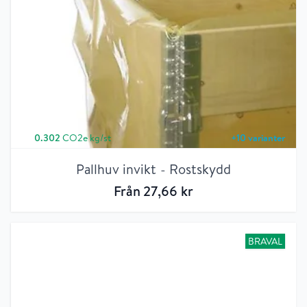
0.302
CO2e kg/st
+
10
varianter
Pallhuv invikt - Rostskydd
Från
27
,66
kr
BRAVAL