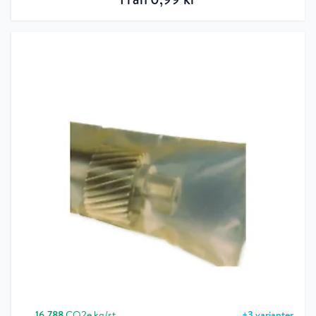
16.788
CO2e kg/st
+
3
varianter