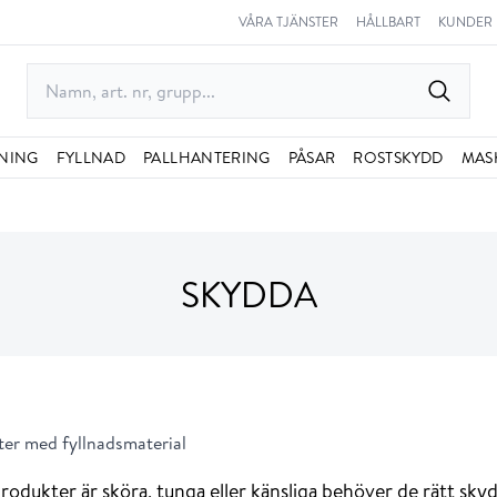
VÅRA TJÄNSTER
HÅLLBART
KUNDER
NING
FYLLNAD
PALLHANTERING
PÅSAR
ROSTSKYDD
MAS
SKYDDA
er med fyllnadsmaterial
odukter är sköra, tunga eller känsliga behöver de rätt sky